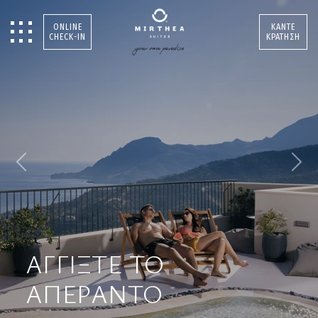
ONLINE
ΚΑΝΤΕ
CHECK-IN
ΚΡΑΤΗΣΗ
Previous
Nex
ΑΓΓΙΞΤΕ ΤΟ
ΑΠΕΡΑΝΤΟ