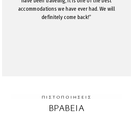
have been traveling, it is one of the best
mo
accommodations we have ever had. We will
to
definitely come back!”
pos
of
ΠΙΣΤΟΠΟΙΗΣΕΙΣ
ΒΡΑΒΕΙΑ