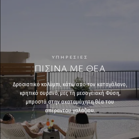
ΥΠΗΡΕΣΙΕΣ
ΠΙΣΙΝΑ ΜΕ ΘΕΑ
Δροσιστικό κολύμπι, κάτω από τον καταγάλανο,
κρητικό ουρανό, μες τη μεσογειακή Φύση,
μπροστά στην ακαταμάχητη θέα του
απέραντου γαλάζιου.