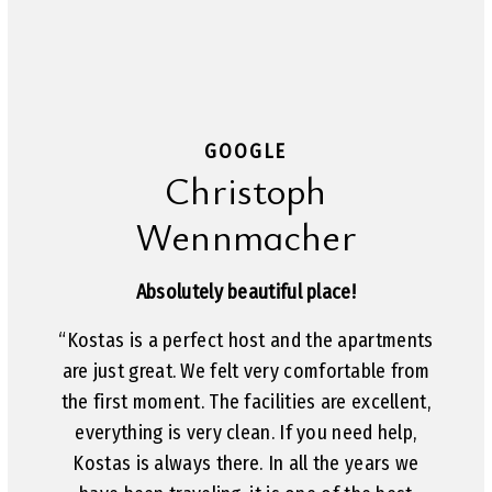
St
GOOGLE
Christoph
“W
S
Wennmacher
gi
th
Absolutely beautiful place!
t
su
“Kostas is a perfect host and the apartments
ab
are just great. We felt very comfortable from
a
the first moment. The facilities are excellent,
de
everything is very clean. If you need help,
t
Kostas is always there. In all the years we
so