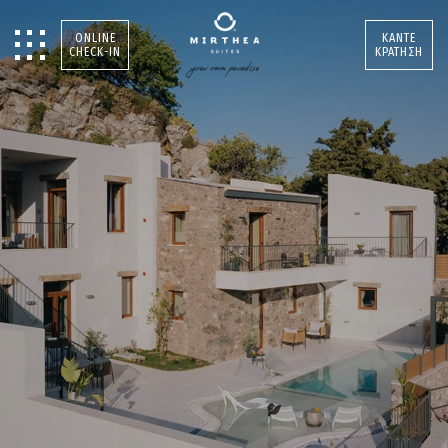
ONLINE
ΚΑΝΤΕ
CHECK-IN
ΚΡΑΤΗΣΗ